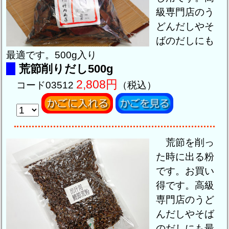
級専門店のう
どんだしやそ
ばのだしにも
最適です。500g入り
荒節削りだし500g
2,808円
コード03512
（税込）
荒節を削っ
た時に出る粉
です。お買い
得です。高級
専門店のうど
んだしやそば
のだしにも最