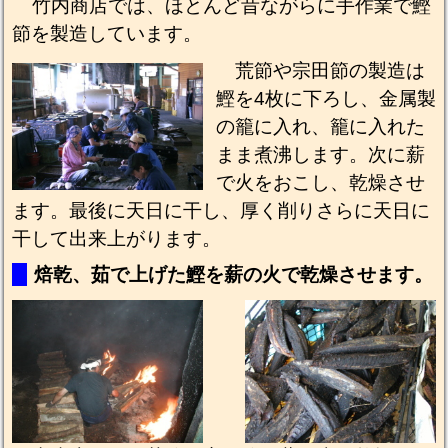
竹内商店では、ほとんど昔ながらに手作業で鰹
節を製造しています。
荒節や宗田節の製造は
鰹を4枚に下ろし、金属製
の籠に入れ、籠に入れた
まま煮沸します。次に薪
で火をおこし、乾燥させ
ます。最後に天日に干し、厚く削りさらに天日に
干して出来上がります。
焙乾、茹で上げた鰹を薪の火で乾燥させます。