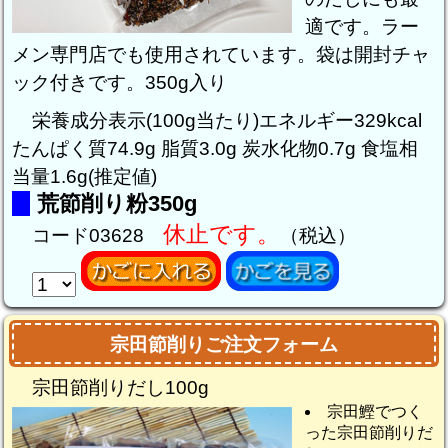
適です。ラー
メン専門店でも使用されています。袋は開封チャ
ック付きです。350g入り
栄養成分表示(100g当たり)エネルギー329kcal
たんぱく質74.9g 脂質3.0g 炭水化物0.7g 食塩相
当量1.6g(推定値)
荒節削り粉350g
休止です。
コード03628
（税込）
宗田節削りご注文フォーム
宗田節削りだし100g
宗田鰹でつく
った宗田節削りだ