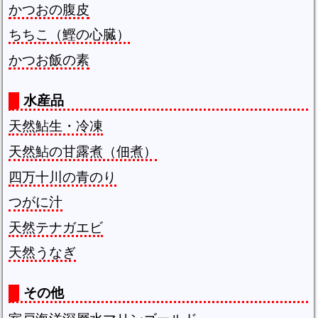
かつおの腹皮
ちちこ（鰹の心臓）
かつお飯の素
水産品
天然鮎生・冷凍
天然鮎の甘露煮（佃煮）
四万十川の青のり
つがに汁
天然テナガエビ
天然うなぎ
その他