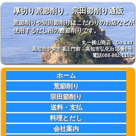
厚切り荒節削り、宗田節削り通販
荒節削りや宗田節削りはこだわりのお店などが
使用するだし用の鰹節削りです。
丸一横山商店 Co.,Ltd
高知市中央市場正門前 高知市弘化台15番6号
電話088-882-1151
ホーム
荒節削り
宗田節削り
送料・支払
料理とだし
会社案内