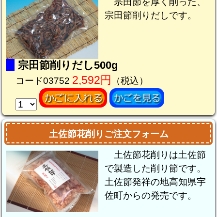
宗田節を厚く削った、
宗田節削りだしです。
宗田節削りだし500g
2,592円
コード03752
（税込）
土佐節花削りご注文フォーム
土佐節花削りは土佐節
で製造した削り節です。
土佐節発祥の地高知県宇
佐町からの発売です。