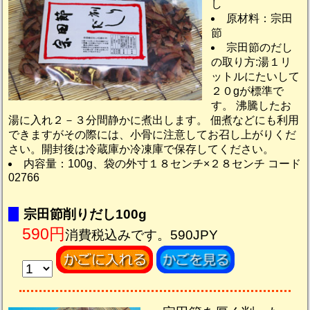
し
原材料：宗田
節
宗田節のだし
の取り方:湯１リ
ットルにたいして
２０gが標準で
す。 沸騰したお
湯に入れ２－３分間静かに煮出します。 佃煮などにも利用
できますがその際には、小骨に注意してお召し上がりくだ
さい。開封後は冷蔵庫か冷凍庫で保存してください。
内容量：100g、袋の外寸１８センチ×２８センチ コード
02766
宗田節削りだし100g
590円
消費税込みです。590JPY