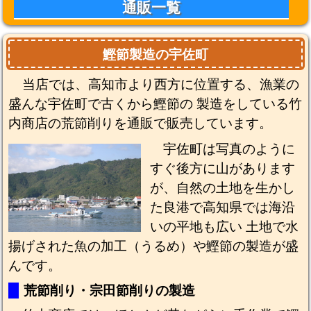
通販一覧
鰹節製造の宇佐町
当店では、高知市より西方に位置する、漁業の
盛んな宇佐町で古くから鰹節の 製造をしている
竹
内商店
の荒節削りを通販で販売しています。
宇佐町は写真のように
すぐ後方に山があります
が、自然の土地を生かし
た良港で高知県では海沿
いの平地も広い 土地で水
揚げされた魚の加工（うるめ）や鰹節の製造が盛
んです。
荒節削り・宗田節削りの製造