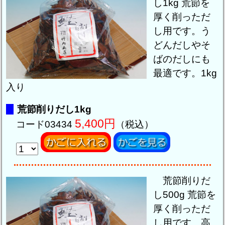
し1kg
荒節を
厚く削っただ
し用です。う
どんだしやそ
ばのだしにも
最適です。1kg
入り
荒節削りだし1kg
5,400円
コード03434
（税込）
荒節削りだ
し500g
荒節を
厚く削っただ
し用です。高