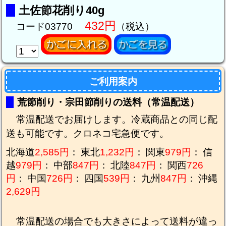
土佐節花削り40g
432円
コード03770
（税込）
ご利用案内
荒節削り・宗田節削りの送料（常温配送）
常温配送でお届けします。冷蔵商品との同じ配
送も可能です。クロネコ宅急便です。
北海道
2,585円
：
東北
1,232円
：
関東
979円
：
信
越
979円
：
中部
847円
：
北陸
847円
：
関西
726
円
：
中国
726円
：
四国
539円
：
九州
847円
：
沖縄
2,629円
常温配送の場合でも大きさによって送料が違っ