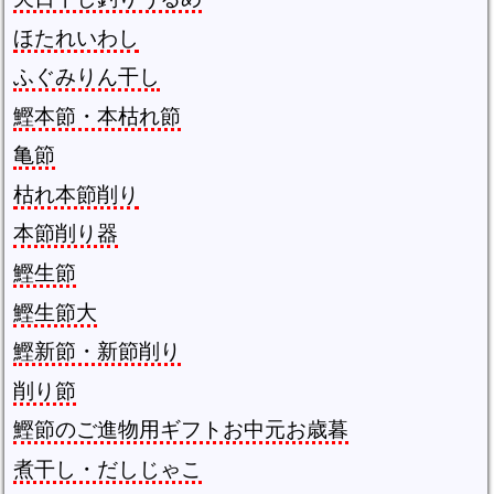
ほたれいわし
ふぐみりん干し
鰹本節・本枯れ節
亀節
枯れ本節削り
本節削り器
鰹生節
鰹生節大
鰹新節・新節削り
削り節
鰹節のご進物用ギフトお中元お歳暮
煮干し・だしじゃこ