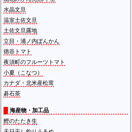
水晶文旦
温室土佐文旦
土佐文旦露地
立目・浦ノ内ぽんかん
徳谷トマト
夜須町のフルーツトマト
小夏（こなつ）
カナダ・北米産松茸
碁石茶
海産物・加工品
鰹のたたき生
天日干し釣りうるめ