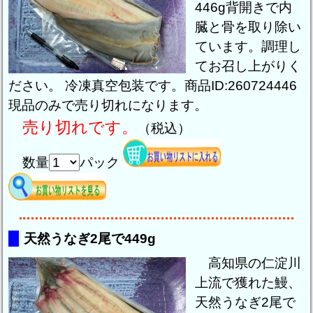
446g背開きで内
臓と骨を取り除い
ています。調理し
てお召し上がりく
ださい。 冷凍真空包装です。商品ID:260724446
現品のみで売り切れになります。
売り切れです。
（税込）
数量
パック
天然うなぎ2尾で449g
高知県の仁淀川
上流で獲れた鰻、
天然うなぎ2尾で