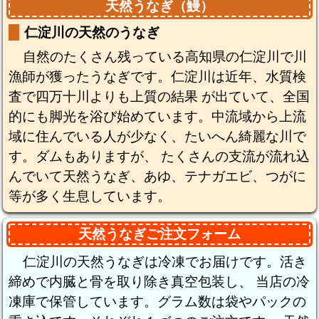
天然うなぎ（鰻）
仁淀川の天然のうなぎ
自然のたくさん残っている高知県の仁淀川で川
漁師が獲ったうなぎです。仁淀川は近年、水質検
査で四万十川よりも上質の結果 が出ていて、全国
的にも脚光を浴び始めています。中流域から上流
域に住んでいる人が少なく、たいへん綺麗な川で
す。ダムもありますが、 たくさんの支流が流れ込
んでいて天然うなぎ、あゆ、テナガエビ、つがに
等が多く生息しています。
天然うなぎご注文フォーム
仁淀川の天然うなぎは冷凍でお届けです。活き
締めで内臓と骨を取り除き真空包装し、 当店の冷
凍庫で保管しています。グラム数は袋やパックの