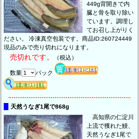
449g背開きで内
臓と骨を取り除い
ています。調理し
てお召し上がりく
ださい。 冷凍真空包装です。商品ID:260724449
現品のみで売り切れになります。
売切れです。
（税込）
数量
パック
天然うなぎ1尾で868g
高知県の仁淀川
上流で獲れた鰻、
天然うなぎ1尾で