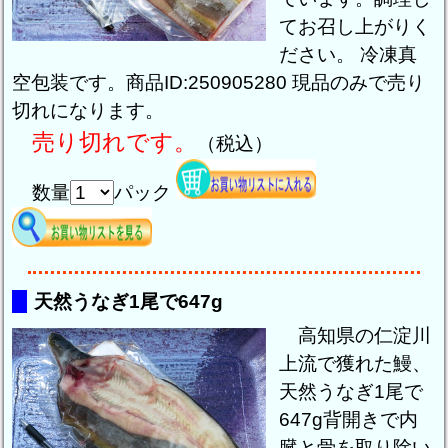
てお召し上がりく
ださい。 冷凍真
空包装です。商品ID:250905280 現品のみで売り
切れになります。
売り切れです。
（税込）
数量
パック
天然うなぎ1尾で647g
高知県の仁淀川
上流で獲れた鰻、
天然うなぎ1尾で
647g背開きで内
臓と骨を取り除い