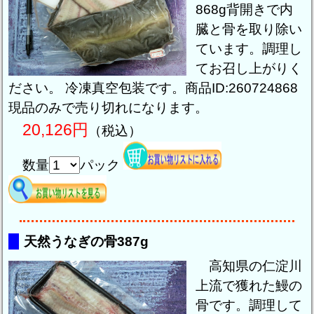
868g背開きで内
臓と骨を取り除い
ています。調理し
てお召し上がりく
ださい。 冷凍真空包装です。商品ID:260724868
現品のみで売り切れになります。
20,126円
（税込）
数量
パック
天然うなぎの骨387g
高知県の仁淀川
上流で獲れた鰻の
骨です。調理して