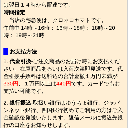
は翌日１４時から配達です。
時間指定
当店の宅急便は、クロネコヤマトです。
午前中
14時～16時：
16時～18時：
18時～20
時：
19時～21時
お支払方法
代金引換
-ご注文商品のお届け時にお支払くだ
さい。在庫商品あるいは入荷次第即発送です。代
金引換手数料は送料込の合計金額１万円未満が
330円
、１万円以上は
440円
です。カードでもお
支払い可能です。
銀行振込
-取扱い銀行はゆうちょ銀行、ジャパ
ンネット銀行、四国銀行初めてご利用の方はご入
金確認後発送いたします。返信メールに振込先銀
行の口座をお知らせします。