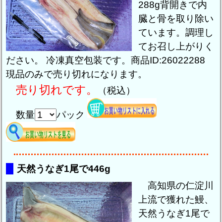
288g背開きで内
臓と骨を取り除い
ています。調理し
てお召し上がりく
ださい。 冷凍真空包装です。商品ID:26022288
現品のみで売り切れになります。
売り切れです。
（税込）
数量
パック
天然うなぎ1尾で446g
高知県の仁淀川
上流で獲れた鰻、
天然うなぎ1尾で