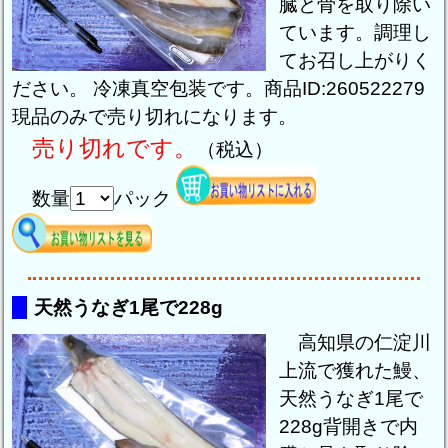
臓と骨を取り除い
ています。調理し
てお召し上がりく
ださい。 冷凍真空包装です。商品ID:260522279
現品のみで売り切れになります。
売り切れです。
（税込）
数量
パック
天然うなぎ1尾で228g
高知県の仁淀川
上流で獲れた鰻、
天然うなぎ1尾で
228g背開きで内