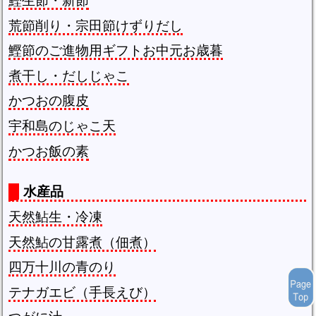
鰹生節・新節
荒節削り・宗田節けずりだし
鰹節のご進物用ギフトお中元お歳暮
煮干し・だしじゃこ
かつおの腹皮
宇和島のじゃこ天
かつお飯の素
水産品
天然鮎生・冷凍
天然鮎の甘露煮（佃煮）
四万十川の青のり
テナガエビ（手長えび）