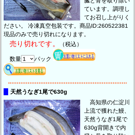
臓と骨を取り除い
ています。調理し
てお召し上がりく
ださい。 冷凍真空包装です。商品ID:260522381
現品のみで売り切れになります。
売り切れです。
（税込）
数量
パック
天然うなぎ1尾で630g
高知県の仁淀川
上流で獲れた鰻、
天然うなぎ1尾で
630g背開きで内