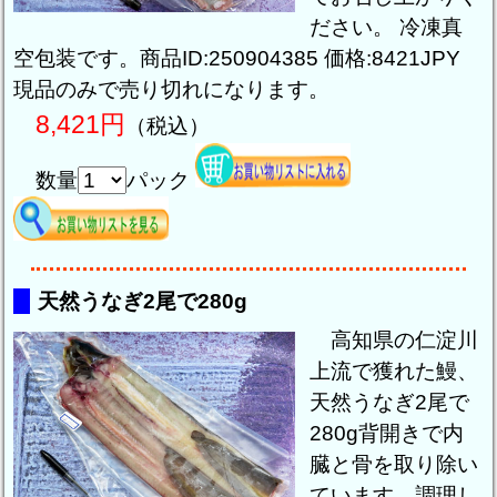
ださい。 冷凍真
空包装です。商品ID:250904385 価格:8421JPY
現品のみで売り切れになります。
8,421円
（税込）
数量
パック
天然うなぎ2尾で280g
高知県の仁淀川
上流で獲れた鰻、
天然うなぎ2尾で
280g背開きで内
臓と骨を取り除い
ています。調理し