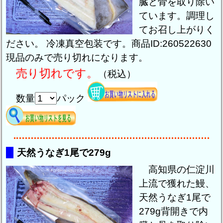
臓と骨を取り除い
ています。調理し
てお召し上がりく
ださい。 冷凍真空包装です。商品ID:260522630
現品のみで売り切れになります。
売り切れです。
（税込）
数量
パック
天然うなぎ1尾で279g
高知県の仁淀川
上流で獲れた鰻、
天然うなぎ1尾で
279g背開きで内