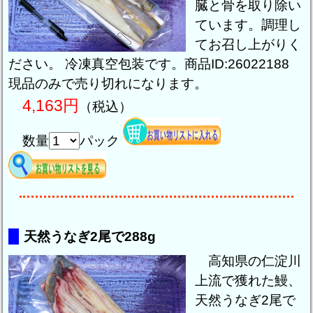
臓と骨を取り除い
ています。調理し
てお召し上がりく
ださい。 冷凍真空包装です。商品ID:26022188
現品のみで売り切れになります。
4,163円
（税込）
数量
パック
天然うなぎ2尾で288g
高知県の仁淀川
上流で獲れた鰻、
天然うなぎ2尾で