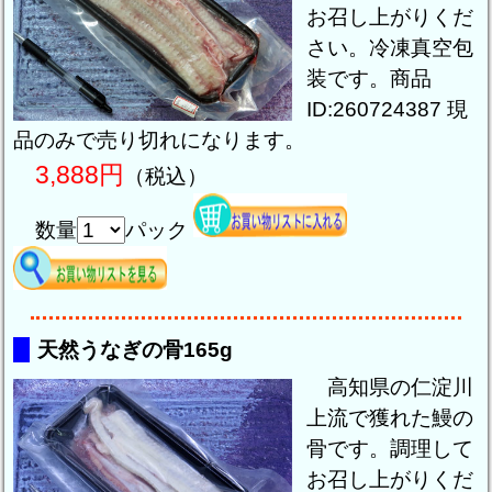
お召し上がりくだ
さい。冷凍真空包
装です。商品
ID:260724387 現
品のみで売り切れになります。
3,888円
（税込）
数量
パック
天然うなぎの骨165g
高知県の仁淀川
上流で獲れた鰻の
骨です。調理して
お召し上がりくだ