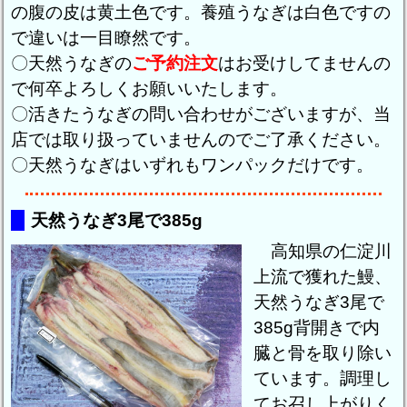
の腹の皮は黄土色です。養殖うなぎは白色ですの
で違いは一目瞭然です。
〇天然うなぎの
ご予約注文
はお受けしてませんの
で何卒よろしくお願いいたします。
〇活きたうなぎの問い合わせがございますが、当
店では取り扱っていませんのでご了承ください。
〇天然うなぎはいずれもワンパックだけです。
天然うなぎ3尾で385g
高知県の仁淀川
上流で獲れた鰻、
天然うなぎ3尾で
385g背開きで内
臓と骨を取り除い
ています。調理し
てお召し上がりく