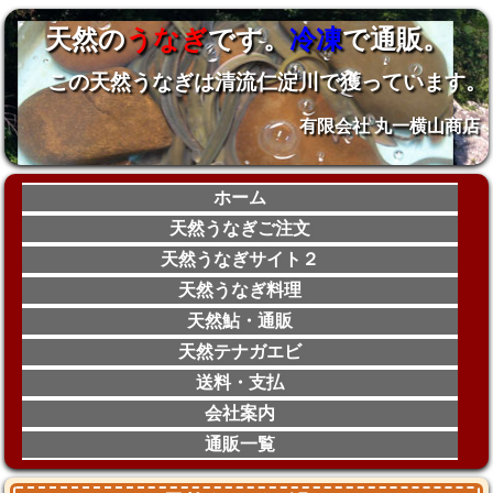
天然の
うなぎ
です。
冷凍
で通販。
この天然うなぎは清流仁淀川で獲っています。
有限会社 丸一横山商店
ホーム
天然うなぎご注文
天然うなぎサイト２
天然うなぎ料理
天然鮎・通販
天然テナガエビ
送料・支払
会社案内
通販一覧