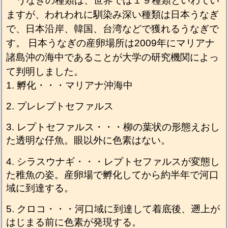
うなぎの種類は、世界では１９種類といわてい
ますが、われわれに馴染み深い種類は日本うなぎ
で、日本沿岸、韓国、台湾などで獲れるうなぎで
す。 日本うなぎの産卵場所は2009年にマリアナ
諸島沖の海中であることが大学の研究機関によっ
て判明しました。
孵化・・・マリアナ沖海中
プレレプトセファルス
レプトセファルス・・・柳の葉状の形態えおし
た透明な仔魚。眼以外に色素はない。
シラスウナギ・・・レプトセファルスが変態し
た稚魚の姿。産卵場で孵化してから約半年で河口
域に到達する。
クロコ・・・河口域に到達して着底後、遡上が
はじまる前に色素が発現する。