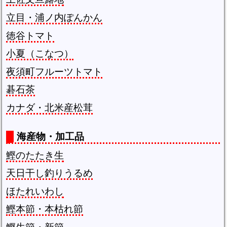
立目・浦ノ内ぽんかん
徳谷トマト
小夏（こなつ）
夜須町フルーツトマト
碁石茶
カナダ・北米産松茸
海産物・加工品
鰹のたたき生
天日干し釣りうるめ
ほたれいわし
鰹本節・本枯れ節