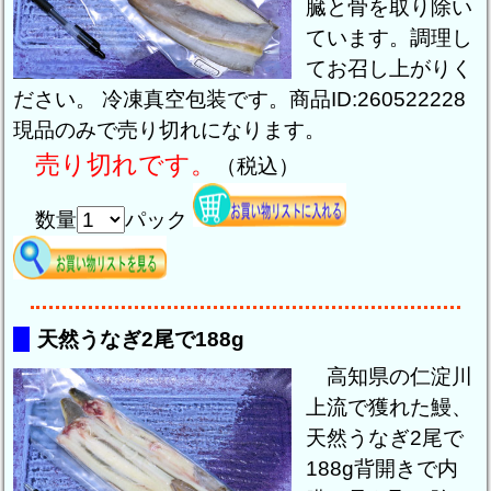
臓と骨を取り除い
ています。調理し
てお召し上がりく
ださい。 冷凍真空包装です。商品ID:260522228
現品のみで売り切れになります。
売り切れです。
（税込）
数量
パック
天然うなぎ2尾で188g
高知県の仁淀川
上流で獲れた鰻、
天然うなぎ2尾で
188g背開きで内