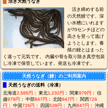
活き天然うなぎ
活き締めする前
の天然鰻です。深
い水槽にいれます
が70センチほどの
高さを登って逃げ
ようとします。養
殖の鰻とはまった
く違って元気です。 内臓や骨を取り除き真空包装
し冷凍で保管しています。発送も冷凍です。
天然うなぎ（鰻）のご利用案内
天然うなぎの送料（冷凍）
北海道
2,585円
：
東北
1,232円
：
関東
979円
：
信
越
979円
：
中部
847円
：
北陸
847円
：
関西
726
円
：
中国
726円
：
四国
539円
：
九州
847円
：
沖縄